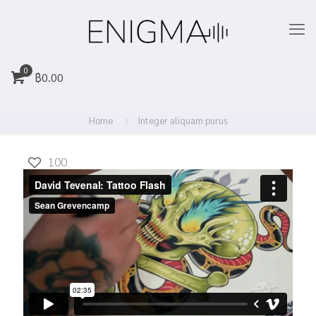
0
฿
0.00
Home
Integer aliquam purus
100