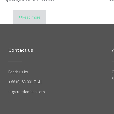
Read more
Contact us
Reach us by.
C
บ
+66 (0) 83 001 7141
ct@crosslambda.com